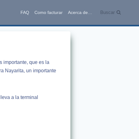
Buscar
FAQ
Como facturar
Acerca de…
ás importante, que es la
ra Nayarita, un importante
leva a la terminal