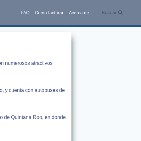
Buscar
FAQ
Como facturar
Acerca de…
on numerosos atractivos
oo, y cuenta con autobuses de
ado de Quintana Roo, en donde