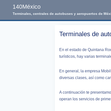
Skip
140México
to
Terminales, centrales de autobuses y aeropuertos de Méx
content
Terminales de au
En el estado de Quintana Roo
turísticos, hay varias termina
En general, la empresa Mobil
diversas clases, así como cam
A continuación te presentamos
operan los servicios de prime