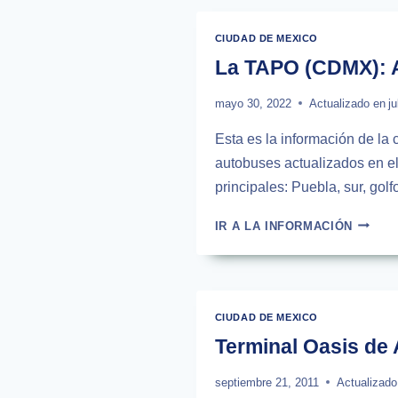
AUTOB
RUTAS,
CIUDAD DE MEXICO
HORAR
La TAPO (CDMX): A
PRECI
mayo 30, 2022
Actualizado en
ju
Esta es la información de la
autobuses actualizados en e
principales: Puebla, sur, gol
LA
IR A LA INFORMACIÓN
TAPO
(CDMX)
AUTOB
RUTAS,
HORAR
CIUDAD DE MEXICO
Y
Terminal Oasis de
PRECI
septiembre 21, 2011
Actualizado