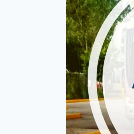
Y
CONEX