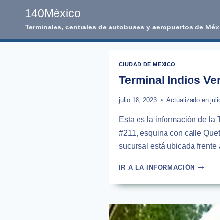
Skip
140México
to
Terminales, centrales de autobuses y aeropuertos de Méx
content
CIUDAD DE MEXICO
Terminal Indios V
julio 18, 2023
Actualizado en
jul
Esta es la información de la
#211, esquina con calle Quet
sucursal está ubicada frente 
TERMI
IR A LA INFORMACIÓN
INDIOS
VERDE
DE
AUTOB
FUTUR