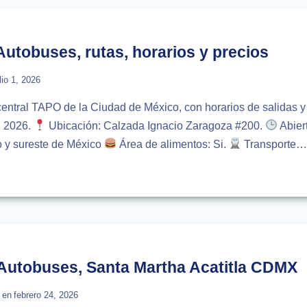
USES,
IOS,
utobuses, rutas, horarios y precios
OS
lio 1, 2026
 central TAPO de la Ciudad de México, con horarios de salidas y
l 2026.
Ubicación: Calzada Ignacio Zaragoza #200.
Abier
fo y sureste de México
Área de alimentos: Si.
Transporte
:
USES,
IOS
 Autobuses, Santa Martha Acatitla CDMX
OS
 en
febrero 24, 2026