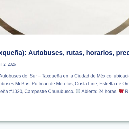
axqueña): Autobuses, rutas, horarios, pre
ril 2, 2026
 Autobuses del Sur – Taxqueña en la Ciudad de México, ubicació
obuses Mi Bus, Pullman de Morelos, Costa Line, Estrella de Oro,
ueña #1320, Campestre Churubusco.
Abierta: 24 horas.
Ru
AL
EÑA):