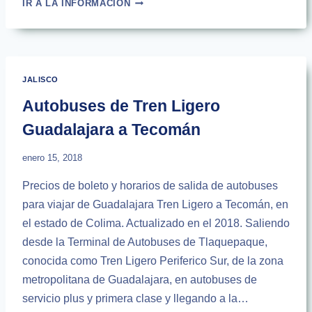
IR A LA INFORMACIÓN
DE
GUADALAJARA
A
CIUDAD
GUZMÁN
JALISCO
|
HORARIOS
Autobuses de Tren Ligero
2024
Guadalajara a Tecomán
enero 15, 2018
Precios de boleto y horarios de salida de autobuses
para viajar de Guadalajara Tren Ligero a Tecomán, en
el estado de Colima. Actualizado en el 2018. Saliendo
desde la Terminal de Autobuses de Tlaquepaque,
conocida como Tren Ligero Periferico Sur, de la zona
metropolitana de Guadalajara, en autobuses de
servicio plus y primera clase y llegando a la…