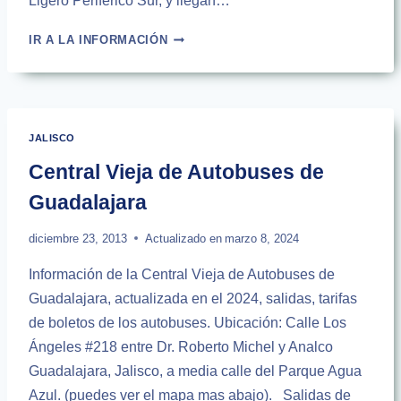
Ligero Periférico Sur, y llegan…
AUTOBUSES
IR A LA INFORMACIÓN
DE
TREN
LIGERO
GUADALAJARA
A
JALISCO
COLIMA
|
Central Vieja de Autobuses de
2024
Guadalajara
diciembre 23, 2013
Actualizado en
marzo 8, 2024
Información de la Central Vieja de Autobuses de
Guadalajara, actualizada en el 2024, salidas, tarifas
de boletos de los autobuses. Ubicación: Calle Los
Ángeles #218 entre Dr. Roberto Michel y Analco
Guadalajara, Jalisco, a media calle del Parque Agua
Azul. (puedes ver el mapa mas abajo). Salidas de