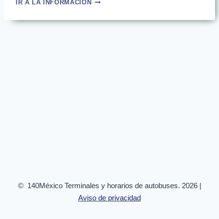
IR A LA INFORMACIÓN
DE
CIUDAD
DE
MÉXICO
A
HERMOSILLO
|
HORARIOS
2024
© 140México Terminales y horarios de autobuses. 2026 |
Aviso de privacidad