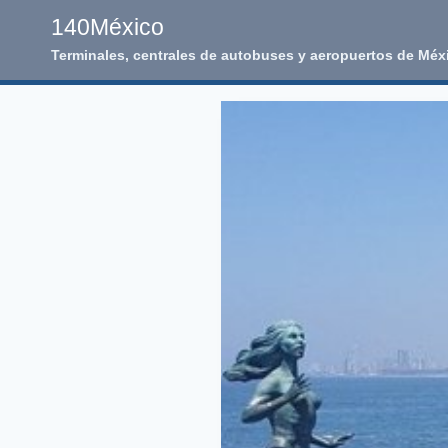
Skip
140México
to
Terminales, centrales de autobuses y aeropuertos de Méx
content