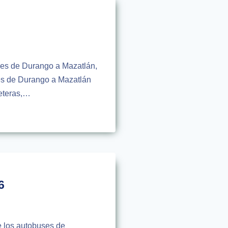
uses de Durango a Mazatlán,
ses de Durango a Mazatlán
reteras,…
6
de los autobuses de