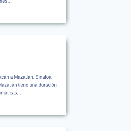
teles…
iacán a Mazatlán, Sinaloa,
Mazatlán tiene una duración
limáticas,…