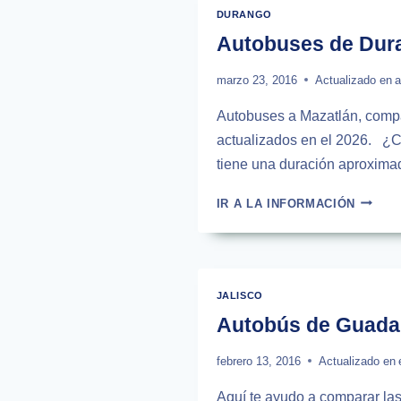
A
DURANGO
MAZAT
Autobuses de Dura
|
2025
marzo 23, 2016
Actualizado en
a
Autobuses a Mazatlán, compar
actualizados en el 2026. ¿C
tiene una duración aproximad
AUTOB
IR A LA INFORMACIÓN
DE
DURAN
A
MAZAT
|
JALISCO
HORAR
Autobús de Guadala
2026
febrero 13, 2016
Actualizado en
Aquí te ayudo a comparar las 