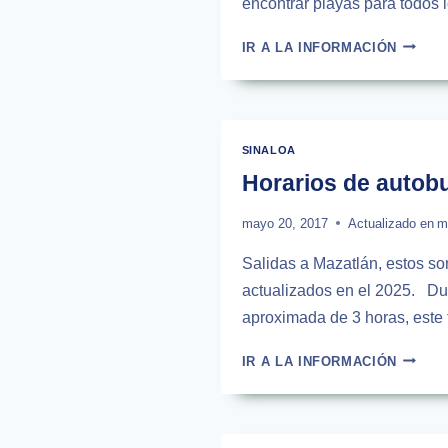
encontrar playas para todos 
MINIGU
IR A LA INFORMACIÓN
PARA
VISITA
MAZAT
SINALOA
Horarios de autobu
mayo 20, 2017
Actualizado en
m
Salidas a Mazatlán, estos so
actualizados en el 2025. Dur
aproximada de 3 horas, este 
HORAR
IR A LA INFORMACIÓN
DE
AUTOB
DE
CULIA