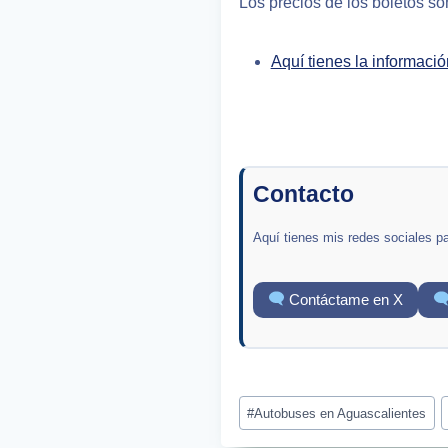
Los precios de los boletos s
Aquí tienes la informació
Contacto
Aquí tienes mis redes sociales p
Contáctame en X
Post
#
Autobuses en Aguascalientes
Tags: