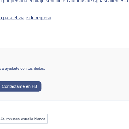
on por persona en viaje sencillo en autobús de Aguascalientes 
n para el viaje de regreso
.
ara ayudarte con tus dudas.
Contáctame en FB
#
autobuses estrella blanca