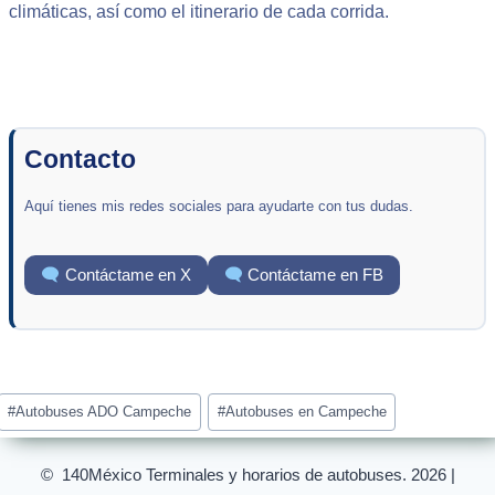
climáticas, así como el itinerario de cada corrida.
Contacto
Aquí tienes mis redes sociales para ayudarte con tus dudas.
Contáctame en X
Contáctame en FB
Post
#
Autobuses ADO Campeche
#
Autobuses en Campeche
Tags:
© 140México Terminales y horarios de autobuses. 2026 |