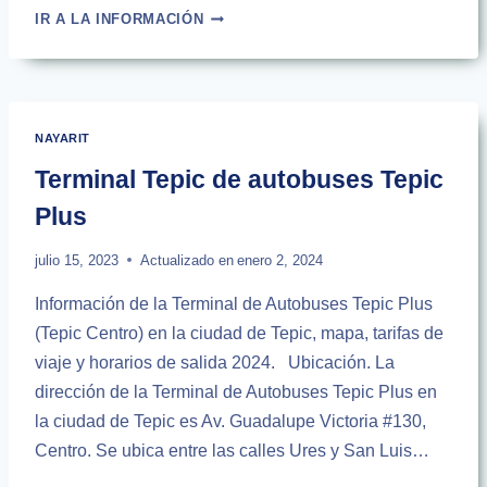
AUTOBUSES
IR A LA INFORMACIÓN
DE
NUEVO
VALLARTA
A
LA
NAYARIT
CIUDAD
DE
Terminal Tepic de autobuses Tepic
MÉXICO
Plus
julio 15, 2023
Actualizado en
enero 2, 2024
Información de la Terminal de Autobuses Tepic Plus
(Tepic Centro) en la ciudad de Tepic, mapa, tarifas de
viaje y horarios de salida 2024. Ubicación. La
dirección de la Terminal de Autobuses Tepic Plus en
la ciudad de Tepic es Av. Guadalupe Victoria #130,
Centro. Se ubica entre las calles Ures y San Luis…