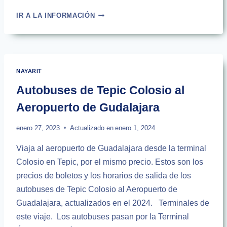
TERMINAL
IR A LA INFORMACIÓN
DE
AUTOBUSES
VALLARTA
PLUS
LA
NAYARIT
PEÑITA
DE
Autobuses de Tepic Colosio al
JALTEMBA
Aeropuerto de Gudalajara
enero 27, 2023
Actualizado en
enero 1, 2024
Viaja al aeropuerto de Guadalajara desde la terminal
Colosio en Tepic, por el mismo precio. Estos son los
precios de boletos y los horarios de salida de los
autobuses de Tepic Colosio al Aeropuerto de
Guadalajara, actualizados en el 2024. Terminales de
este viaje. Los autobuses pasan por la Terminal