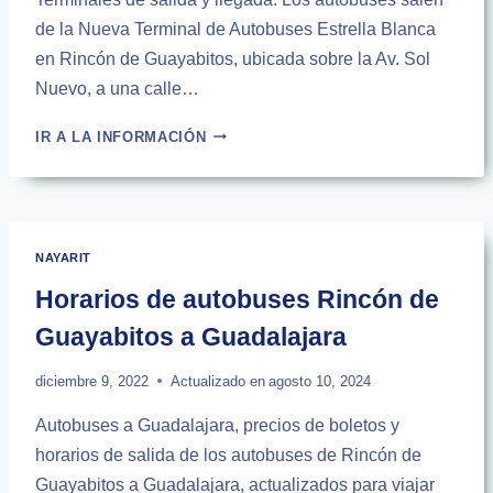
de la Nueva Terminal de Autobuses Estrella Blanca
en Rincón de Guayabitos, ubicada sobre la Av. Sol
Nuevo, a una calle…
AUTOBUSES
IR A LA INFORMACIÓN
DE
RINCÓN
DE
GUAYABITOS
A
NAYARIT
TEPIC
|
Horarios de autobuses Rincón de
HORARIOS
Guayabitos a Guadalajara
2024
diciembre 9, 2022
Actualizado en
agosto 10, 2024
Autobuses a Guadalajara, precios de boletos y
horarios de salida de los autobuses de Rincón de
Guayabitos a Guadalajara, actualizados para viajar