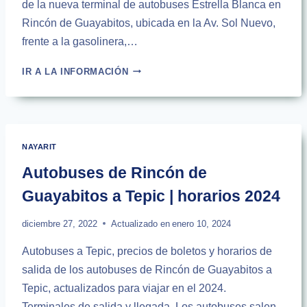
de la nueva terminal de autobuses Estrella Blanca en
Rincón de Guayabitos, ubicada en la Av. Sol Nuevo,
frente a la gasolinera,…
AUTOBUSES
IR A LA INFORMACIÓN
DE
RINCÓN
DE
GUAYABITOS
A
NAYARIT
CIUDAD
DE
Autobuses de Rincón de
MÉXICO
Guayabitos a Tepic | horarios 2024
|
2024
diciembre 27, 2022
Actualizado en
enero 10, 2024
Autobuses a Tepic, precios de boletos y horarios de
salida de los autobuses de Rincón de Guayabitos a
Tepic, actualizados para viajar en el 2024.
Terminales de salida y llegada. Los autobuses salen