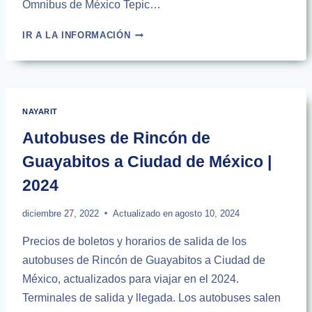
Ómnibus de México Tepic…
AUTOBUSES
IR A LA INFORMACIÓN
DE
TEPIC
COLOSIO
AL
AEROPUERTO
NAYARIT
DE
GUDALAJARA
Autobuses de Rincón de
Guayabitos a Ciudad de México |
2024
diciembre 27, 2022
Actualizado en
agosto 10, 2024
Precios de boletos y horarios de salida de los
autobuses de Rincón de Guayabitos a Ciudad de
México, actualizados para viajar en el 2024.
Terminales de salida y llegada. Los autobuses salen