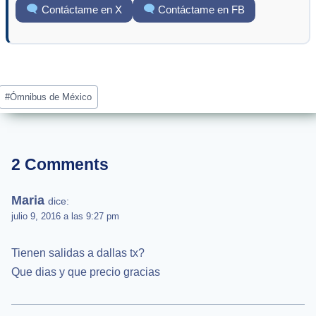
Contáctame en X
Contáctame en FB
Post
#
Ómnibus de México
Tags:
2 Comments
Maria
dice:
julio 9, 2016 a las 9:27 pm
Tienen salidas a dallas tx?
Que dias y que precio gracias