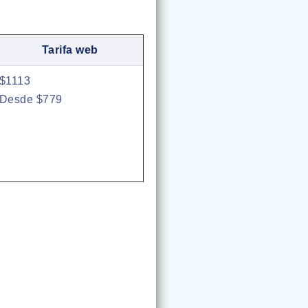
Tarifa web
$1113
Desde $779