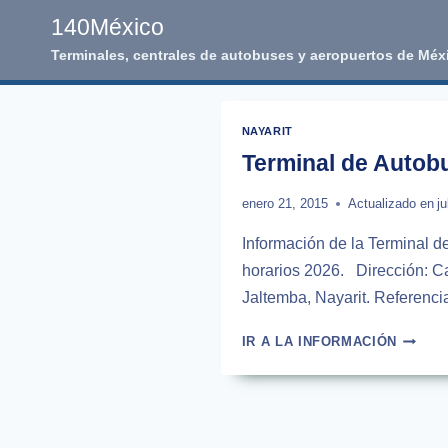
Skip
140México
to
Terminales, centrales de autobuses y aeropuertos de Méx
content
NAYARIT
Terminal de Autobu
enero 21, 2015
Actualizado en
ju
Información de la Terminal de
horarios 2026. Dirección: Ca
Jaltemba, Nayarit. Referencia
TERMI
IR A LA INFORMACIÓN
DE
AUTOB
PACIFI
EN
LA