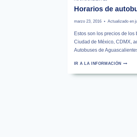
TEPOT
Horarios de autob
|
2026
marzo 23, 2016
Actualizado en
j
Estos son los precios de los 
Ciudad de México, CDMX, ac
Autobuses de Aguascalientes
HORAR
IR A LA INFORMACIÓN
DE
AUTOB
DE
AGUAS
A
MÉXIC
|
2026