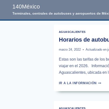
Skip
140México
to
Terminales, centrales de autobuses y aeropuertos de Méx
content
AGUASCALIENTES
Horarios de autobu
marzo 24, 2022
Actualizado en
j
Estas son las tarifas de los 
viajar en el 2026. Informaci
Aguascalientes, ubicada en 
HORAR
IR A LA INFORMACIÓN
DE
AUTOB
DE
AGUAS
A
AGUASCALIENTES