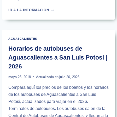
HORARIOS
IR A LA INFORMACIÓN
DE
AUTOBUSES
DE
AGUASCALIENTES
A
AGUASCALIENTES
TEPOTZOTLÁN
|
Horarios de autobuses de
2026
Aguascalientes a San Luis Potosí |
2026
mayo 25, 2018
Actualizado en
julio 20, 2026
Compara aquí los precios de los boletos y los horarios
de los autobuses de Aguascalientes a San Luis
Potosí, actualizados para viajar en el 2026.
Terminales de autobuses. Los autobuses salen de la
Central de Autobuses de Aguascalientes, y llegan a la