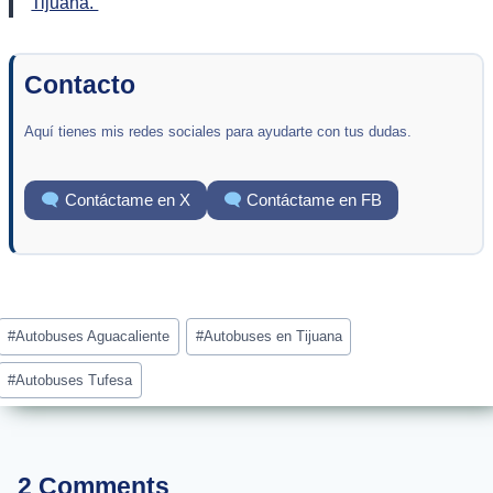
Tijuana.
Contacto
Aquí tienes mis redes sociales para ayudarte con tus dudas.
Contáctame en X
Contáctame en FB
Post
#
Autobuses Aguacaliente
#
Autobuses en Tijuana
Tags:
#
Autobuses Tufesa
2 Comments