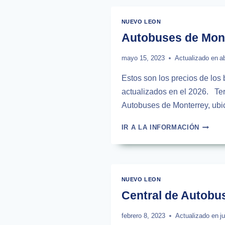
ZACAT
|
NUEVO LEON
HORAR
Autobuses de Monte
2026
mayo 15, 2023
Actualizado en
a
Estos son los precios de los 
actualizados en el 2026. Ter
Autobuses de Monterrey, ubi
AUTOB
IR A LA INFORMACIÓN
DE
MONTE
A
TORRE
|
NUEVO LEON
HORAR
Central de Autobu
2026
febrero 8, 2023
Actualizado en
j