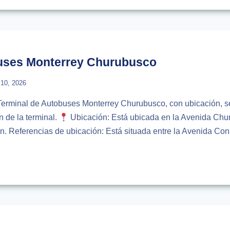
USES
NUM
RREY
buses Monterrey Churubusco
l 10, 2026
 Terminal de Autobuses Monterrey Churubusco, con ubicación, se
 de la terminal.
Ubicación: Está ubicada en la Avenida Chur
n. Referencias de ubicación: Está situada entre la Avenida Con
NAL
USES
RREY
BUSCO