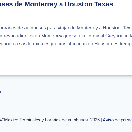
uses de Monterrey a Houston Texas
horarios de autobuses para viajar de Monterrey a Houston, Texa
correspondientes en Monterrey que son la Terminal Greyhound M
egando a sus terminales propias ubicadas en Houston. El tiemp
IOS
USES
RREY
Next
ON
Page
0México Terminales y horarios de autobuses. 2026 |
Aviso de priva