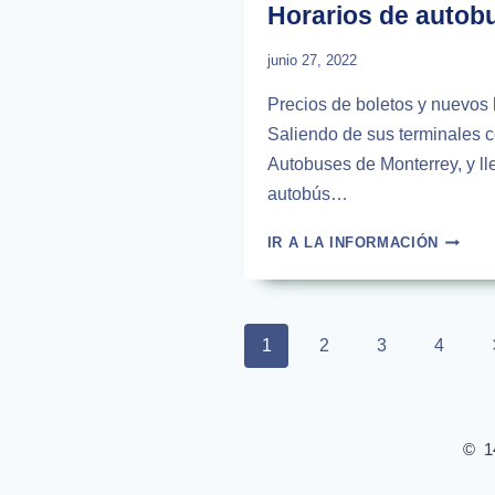
Horarios de autob
junio 27, 2022
Precios de boletos y nuevos 
Saliendo de sus terminales 
Autobuses de Monterrey, y ll
autobús…
HORAR
IR A LA INFORMACIÓN
DE
AUTOB
DE
MONTE
Page
1
2
3
4
A
navigation
HOUST
TEXAS
© 14