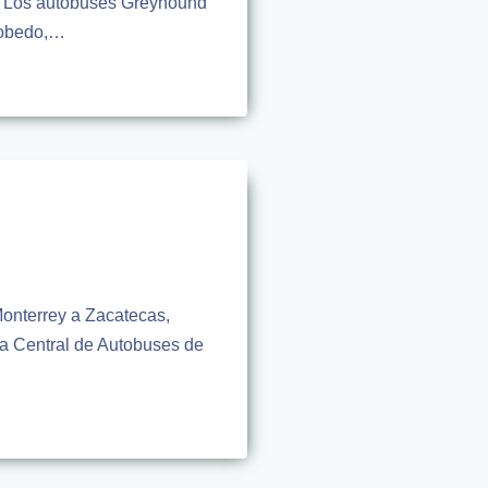
je. Los autobuses Greyhound
scobedo,…
Monterrey a Zacatecas,
la Central de Autobuses de