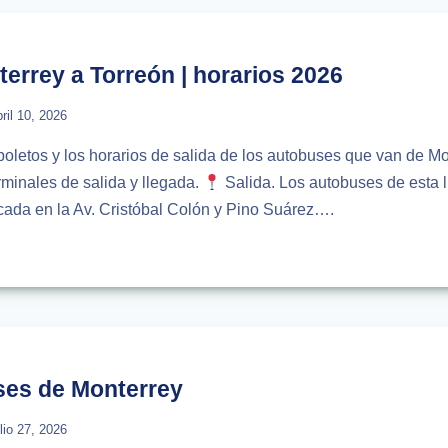
ECAS
IOS
rrey a Torreón | horarios 2026
bril 10, 2026
boletos y los horarios de salida de los autobuses que van de Mo
minales de salida y llegada.
Salida. Los autobuses de esta li
cada en la Av. Cristóbal Colón y Pino Suárez….
USES
RREY
ÓN
IOS
ses de Monterrey
ulio 27, 2026