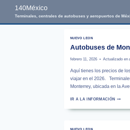
Skip
140México
to
Terminales, centrales de autobuses y aeropuertos de Méx
content
NUEVO LEON
Autobuses de Monte
febrero 11, 2026
Actualizado en
Aquí tienes los precios de lo
viajar en el 2026. Terminale
Monterrey, ubicada en la Ave
AUTOB
IR A LA INFORMACIÓN
DE
MONTE
A
SALTIL
|
NUEVO LEON