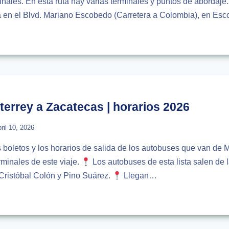
inales. En esta ruta hay varias terminales y puntos de aborda
da en el Blvd. Mariano Escobedo (Carretera a Colombia), en E
USES
RREY
RUZ
IOS
errey a Zacatecas | horarios 2026
S
bril 10, 2026
s boletos y los horarios de salida de los autobuses que van de 
minales de este viaje.
Los autobuses de esta lista salen de 
 Cristóbal Colón y Pino Suárez.
Llegan…
USES
RREY