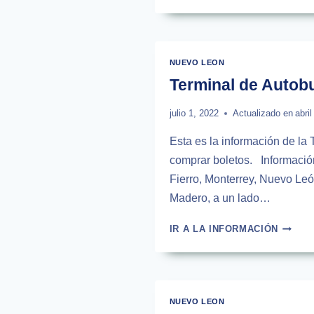
DE
AUTOB
APOLO
PLATI
EN
NUEVO LEON
MONTE
Terminal de Auto
julio 1, 2022
Actualizado en
abri
Esta es la información de la
comprar boletos. Información
Fierro, Monterrey, Nuevo Leó
Madero, a un lado…
TERMI
IR A LA INFORMACIÓN
DE
AUTOB
MONTE
CHURU
NUEVO LEON