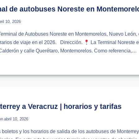
IOS
nal de autobuses Noreste en Montemorel
bril 10, 2026
a Terminal de Autobuses Noreste en Montemorelos, Nuevo León, 
horarios de viaje en el 2026. Dirección.
La Terminal Noreste es
 Calderón y calle Querétaro, Montemorelos. Como referencia,…
MACIÓN
NAL
USES
TE
MORELOS
rrey a Veracruz | horarios y tarifas
en
abril 10, 2026
s boletos y los horarios de salida de los autobuses de Monterre