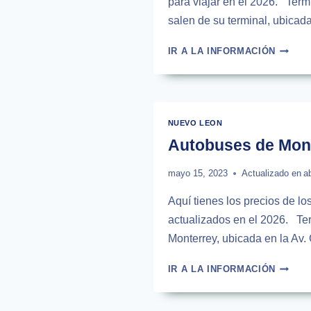
para viajar en el 2026. Term
salen de su terminal, ubica
AUTOB
IR A LA INFORMACIÓN
DE
MONTE
A
VERAC
|
NUEVO LEON
HORAR
Autobuses de Mont
Y
TARIFA
mayo 15, 2023
Actualizado en
a
Aquí tienes los precios de lo
actualizados en el 2026. Ter
Monterrey, ubicada en la Av.
AUTOB
IR A LA INFORMACIÓN
DE
MONTE
A