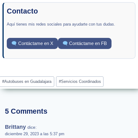
Contacto
Aquí tienes mis redes sociales para ayudarte con tus dudas.
Contáctame en X
Contáctame en FB
Post
#
Autobuses en Guadalajara
#
Servicios Coordinados
Tags:
5 Comments
Brittany
dice:
diciembre 29, 2023 a las 5:37 pm