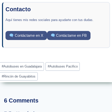
Contacto
Aquí tienes mis redes sociales para ayudarte con tus dudas.
Contáctame en X
Contáctame en FB
Post
#
Autobuses en Guadalajara
#
Autobuses Pacifico
Tags:
#
Rincón de Guayabitos
6 Comments