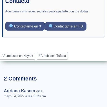
Contacto
Aquí tienes mis redes sociales para ayudarte con tus dudas.
Contáctame en X
Contáctame en FB
Post
#
Autobuses en Nayarit
#
Autobuses Tufesa
Tags:
2 Comments
Adriana Kasem
dice:
mayo 24, 2022 a las 10:28 pm