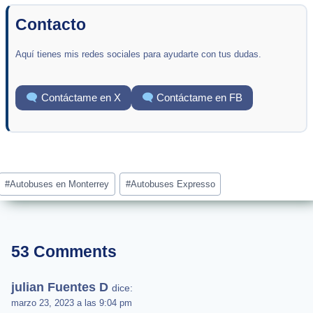
Contacto
Aquí tienes mis redes sociales para ayudarte con tus dudas.
Contáctame en X
Contáctame en FB
Post
#
Autobuses en Monterrey
#
Autobuses Expresso
Tags:
53 Comments
julian Fuentes D
dice:
marzo 23, 2023 a las 9:04 pm