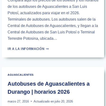
Compara aquí los precios de los boletos y los horarios
de los autobuses de Aguascalientes a San Luis
Potosí, actualizados para viajar en el 2026.
Terminales de autobuses. Los autobuses salen de la
Central de Autobuses de Aguascalientes, y llegan a la
Central de Autobuses de San Luis Potosí o Terminal
Terrestre Potosina, ubicada…
HORARIOS
IR A LA INFORMACIÓN
DE
AUTOBUSES
DE
AGUASCALIENTES
A
AGUASCALIENTES
SAN
LUIS
Autobuses de Aguascalientes a
POTOSÍ
Durango | horarios 2026
|
2026
marzo 27, 2016
Actualizado en
julio 20, 2026