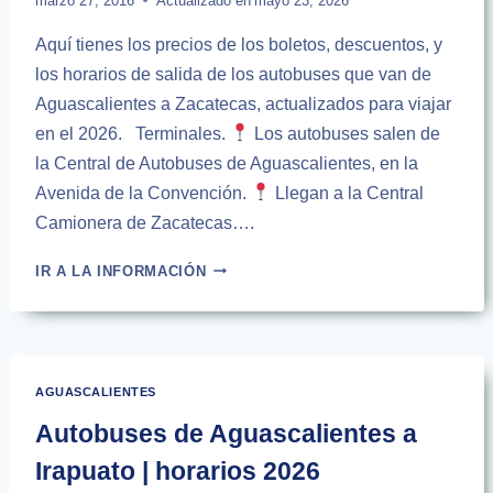
marzo 27, 2016
Actualizado en
mayo 23, 2026
Aquí tienes los precios de los boletos, descuentos, y
los horarios de salida de los autobuses que van de
Aguascalientes a Zacatecas, actualizados para viajar
en el 2026. Terminales.
Los autobuses salen de
la Central de Autobuses de Aguascalientes, en la
Avenida de la Convención.
Llegan a la Central
Camionera de Zacatecas….
AUTOBUSES
IR A LA INFORMACIÓN
DE
AGUASCALIENTES
A
ZACATECAS
|
AGUASCALIENTES
HORARIOS
2026
Autobuses de Aguascalientes a
Irapuato | horarios 2026