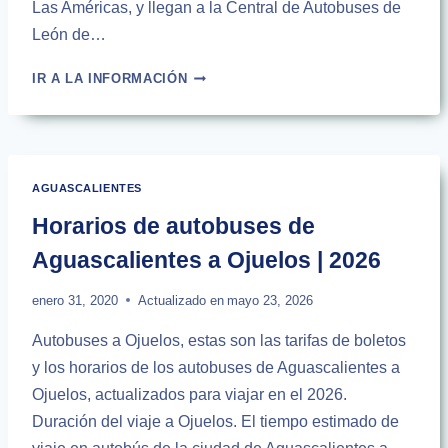
Las Américas, y llegan a la Central de Autobuses de
León de…
HORARIOS
IR A LA INFORMACIÓN
DE
AUTOBUSES
DE
AGUASCALIENTES
A
AGUASCALIENTES
LEÓN
|
Horarios de autobuses de
2026
Aguascalientes a Ojuelos | 2026
enero 31, 2020
Actualizado en
mayo 23, 2026
Autobuses a Ojuelos, estas son las tarifas de boletos
y los horarios de los autobuses de Aguascalientes a
Ojuelos, actualizados para viajar en el 2026.
Duración del viaje a Ojuelos. El tiempo estimado de