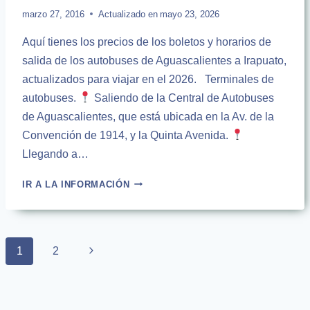
marzo 27, 2016
Actualizado en
mayo 23, 2026
Aquí tienes los precios de los boletos y horarios de
salida de los autobuses de Aguascalientes a Irapuato,
actualizados para viajar en el 2026. Terminales de
autobuses.
Saliendo de la Central de Autobuses
de Aguascalientes, que está ubicada en la Av. de la
Convención de 1914, y la Quinta Avenida.
Llegando a…
AUTOBUSES
IR A LA INFORMACIÓN
DE
AGUASCALIENTES
A
IRAPUATO
Page
Next
1
2
|
navigation
HORARIOS
Page
2026