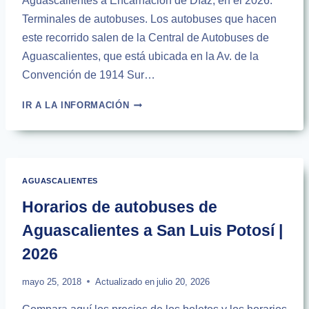
Aguascalientes a Encarnación de Díaz, en el 2026.
Terminales de autobuses. Los autobuses que hacen
este recorrido salen de la Central de Autobuses de
Aguascalientes, que está ubicada en la Av. de la
Convención de 1914 Sur…
HORARIOS
IR A LA INFORMACIÓN
AUTOBUSES
DE
AGUASCALIENTES
A
ENCARNACIÓN
AGUASCALIENTES
DE
DIAZ
Horarios de autobuses de
|
Aguascalientes a San Luis Potosí |
2026
2026
mayo 25, 2018
Actualizado en
julio 20, 2026