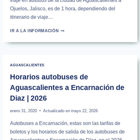
viaje en autobús de la ciudad de Aguascalientes a
Ojuelos, Jalisco, es de 1 hora, dependiendo del
itinerario de viaje…
HORARIOS
IR A LA INFORMACIÓN
DE
AUTOBUSES
DE
AGUASCALIENTES
A
AGUASCALIENTES
OJUELOS
|
Horarios autobuses de
2026
Aguascalientes a Encarnación de
Diaz | 2026
enero 31, 2020
Actualizado en
mayo 22, 2026
Autobuses a Encarnación, estas son las tarifas de
boletos y los horarios de salida de los autobuses de