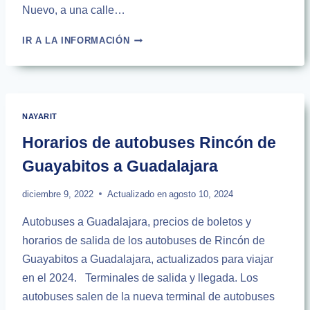
Nuevo, a una calle…
AUTOBUSES
IR A LA INFORMACIÓN
DE
RINCÓN
DE
GUAYABITOS
A
NAYARIT
TEPIC
|
Horarios de autobuses Rincón de
HORARIOS
Guayabitos a Guadalajara
2024
diciembre 9, 2022
Actualizado en
agosto 10, 2024
Autobuses a Guadalajara, precios de boletos y
horarios de salida de los autobuses de Rincón de
Guayabitos a Guadalajara, actualizados para viajar
en el 2024. Terminales de salida y llegada. Los
autobuses salen de la nueva terminal de autobuses