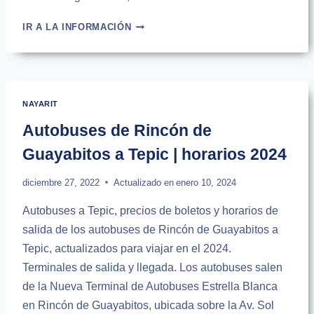
AUTOBUSES
IR A LA INFORMACIÓN
DE
RINCÓN
DE
GUAYABITOS
A
NAYARIT
CIUDAD
DE
Autobuses de Rincón de
MÉXICO
Guayabitos a Tepic | horarios 2024
|
2024
diciembre 27, 2022
Actualizado en
enero 10, 2024
Autobuses a Tepic, precios de boletos y horarios de
salida de los autobuses de Rincón de Guayabitos a
Tepic, actualizados para viajar en el 2024.
Terminales de salida y llegada. Los autobuses salen
de la Nueva Terminal de Autobuses Estrella Blanca
en Rincón de Guayabitos, ubicada sobre la Av. Sol