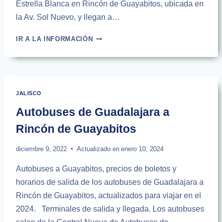
Estrella Blanca en Rincón de Guayabitos, ubicada en
la Av. Sol Nuevo, y llegan a…
HORARIOS
IR A LA INFORMACIÓN
DE
AUTOBUSES
RINCÓN
DE
GUAYABITOS
JALISCO
A
GUADALAJARA
Autobuses de Guadalajara a
Rincón de Guayabitos
diciembre 9, 2022
Actualizado en
enero 10, 2024
Autobuses a Guayabitos, precios de boletos y
horarios de salida de los autobuses de Guadalajara a
Rincón de Guayabitos, actualizados para viajar en el
2024. Terminales de salida y llegada. Los autobuses