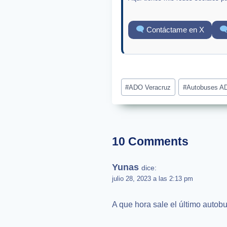
Contáctame en X
Post
#
ADO Veracruz
#
Autobuses A
Tags:
10 Comments
Yunas
dice:
julio 28, 2023 a las 2:13 pm
A que hora sale el último autob