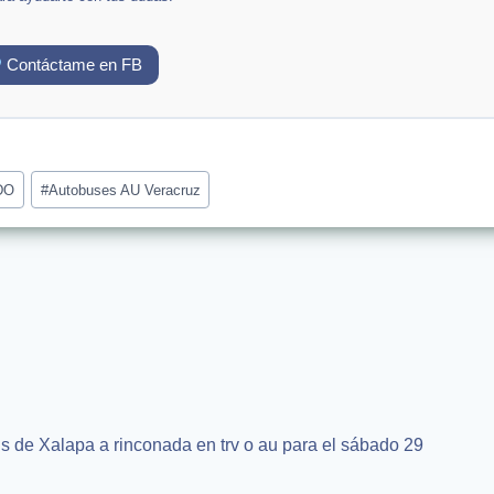
Contáctame en FB
DO
#
Autobuses AU Veracruz
us de Xalapa a rinconada en trv o au para el sábado 29